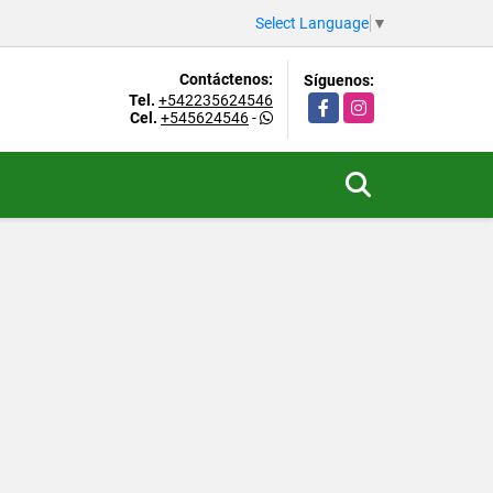
Select Language
▼
Contáctenos:
Síguenos:
Tel.
+542235624546
Facebook
Instagram
Cel.
+545624546
-