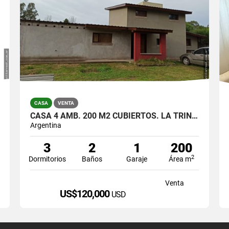
CASA
VENTA
CASA 4 AMB. 200 M2 CUBIERTOS. LA TRINIDAD. U$S 120000
Argentina
3
2
1
200
2
Dormitorios
Baños
Garaje
Área m
Venta
US$120,000
USD