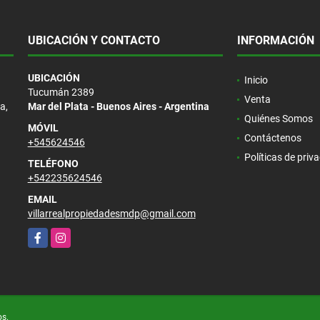
UBICACIÓN Y CONTACTO
INFORMACIÓN
UBICACIÓN
Inicio
Tucumán 2389
Venta
a,
Mar del Plata - Buenos Aires - Argentina
Quiénes Somos
MÓVIL
Contáctenos
+545624546
Políticas de priv
TELÉFONO
+542235624546
EMAIL
villarrealpropiedadesmdp@gmail.com
Facebook
Instagram
os.