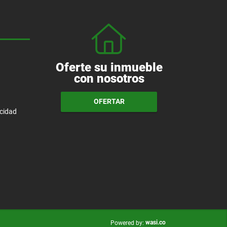
Oferte su inmueble
con nosotros
OFERTAR
acidad
wasi.co
Powered by: