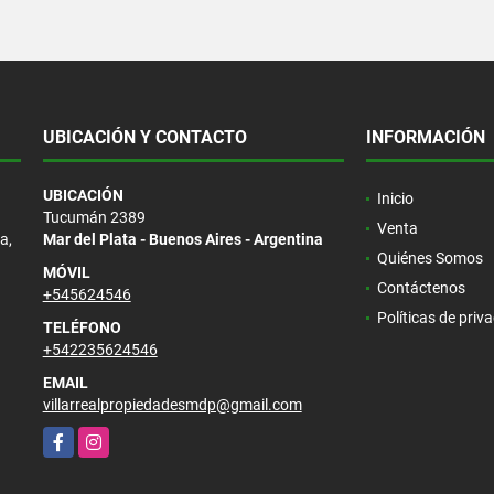
UBICACIÓN Y CONTACTO
INFORMACIÓN
UBICACIÓN
Inicio
Tucumán 2389
Venta
a,
Mar del Plata - Buenos Aires - Argentina
Quiénes Somos
MÓVIL
Contáctenos
+545624546
Políticas de priv
TELÉFONO
+542235624546
EMAIL
villarrealpropiedadesmdp@gmail.com
Facebook
Instagram