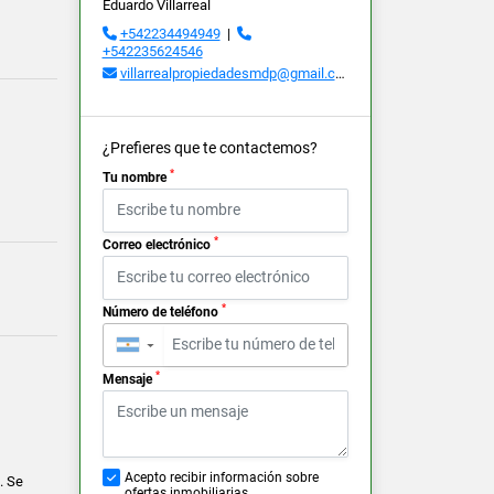
Eduardo Villarreal
+542234494949
|
+542235624546
villarrealpropiedadesmdp@gmail.com
¿Prefieres que te contactemos?
*
Tu nombre
*
Correo electrónico
*
Número de teléfono
▼
*
Mensaje
Acepto recibir información sobre
. Se
ofertas inmobiliarias