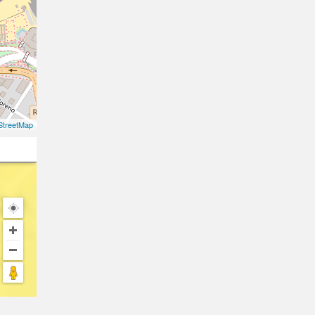
treetMap