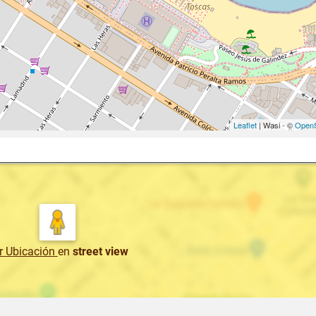
Leaflet
| Wasi - ©
OpenS
r Ubicación
en
street view