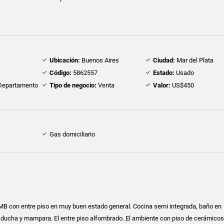
Ubicación:
Buenos Aires
Ciudad:
Mar del Plata
Código:
5862557
Estado:
Usado
epartamento
Tipo de negocio:
Venta
Valor:
US$450
Gas domiciliario
B con entre piso en muy buen estado general. Cocina semi integrada, baño en
 ducha y mampara. El entre piso alfombrado. El ambiente con piso de cerámicos