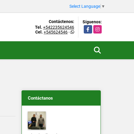
Select Language
▼
Contáctenos:
Síguenos:
Tel.
+542235624546
Facebook
Instagram
Cel.
+545624546
-
Contáctanos