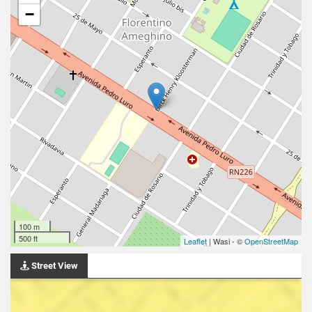
−
100 m
500 ft
Leaflet
| Wasi - ©
OpenStreetMap
Street View