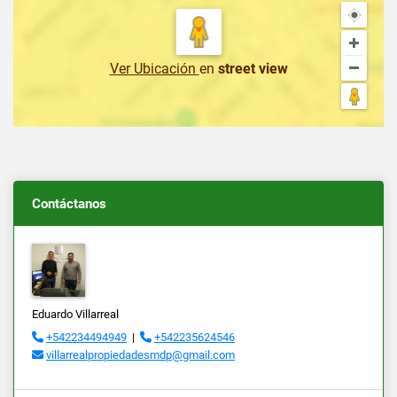
Ver Ubicación
en
street view
Contáctanos
Eduardo Villarreal
+542234494949
|
+542235624546
villarrealpropiedadesmdp@gmail.com