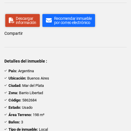
Descargar
Recomendar inmueble
información
por correo electrónico
Compartir
Detalles del inmueble :
País:
Argentina
Ubicación:
Buenos Aires
Ciudad:
Mar del Plata
Zona:
Barrio Libertad
Código:
5862684
Estado:
Usado
Área Terreno:
198 m²
Baños:
3
Tipo de inmueble:
Local