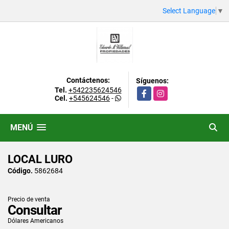
Select Language
▼
Contáctenos:
Síguenos:
Tel.
+542235624546
Facebook
Instagram
Cel.
+545624546
-
MENÚ
LOCAL LURO
Código.
5862684
Precio de venta
Consultar
Dólares Americanos