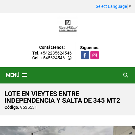
Select Language
▼
Contáctenos:
Síguenos:
Tel.
+542235624546
Facebook
Instagram
Cel.
+545624546
-
MENÚ
LOTE EN VIEYTES ENTRE
INDEPENDENCIA Y SALTA DE 345 MT2
Código.
9535531