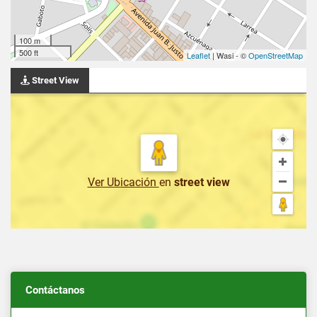
100 m
500 ft
Leaflet
| Wasi - ©
OpenStreetMap
Street View
Ver Ubicación
en
street view
Contáctanos