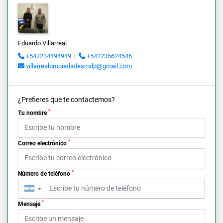
Eduardo Villarreal
+542234494949
|
+542235624546
villarrealpropiedadesmdp@gmail.com
¿Prefieres que te contactemos?
*
Tu nombre
*
Correo electrónico
*
Número de teléfono
▼
*
Mensaje