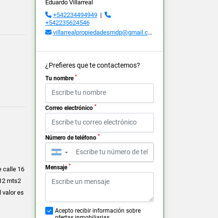
Eduardo Villarreal
+542234494949
|
+542235624546
villarrealpropiedadesmdp@gmail.com
¿Prefieres que te contactemos?
*
Tu nombre
*
Correo electrónico
*
Número de teléfono
▼
*
Mensaje
 calle 16
712 mts2
 valor es
Acepto recibir información sobre
ofertas inmobiliarias