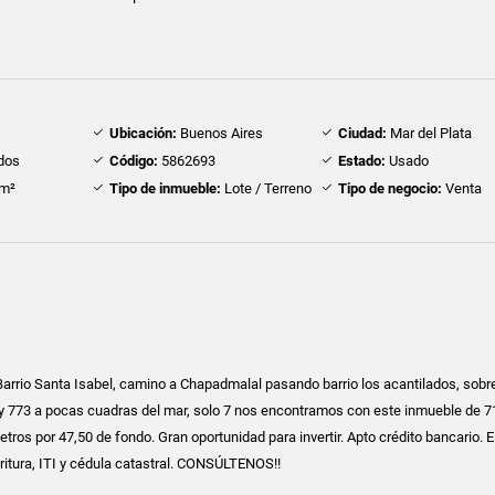
Ubicación:
Buenos Aires
Ciudad:
Mar del Plata
dos
Código:
5862693
Estado:
Usado
m²
Tipo de inmueble:
Lote / Terreno
Tipo de negocio:
Venta
rrio Santa Isabel, camino a Chapadmalal pasando barrio los acantilados, sobre
1 y 773 a pocas cuadras del mar, solo 7 nos encontramos con este inmueble de 
tros por 47,50 de fondo. Gran oportunidad para invertir. Apto crédito bancario. El
critura, ITI y cédula catastral. CONSÚLTENOS!!