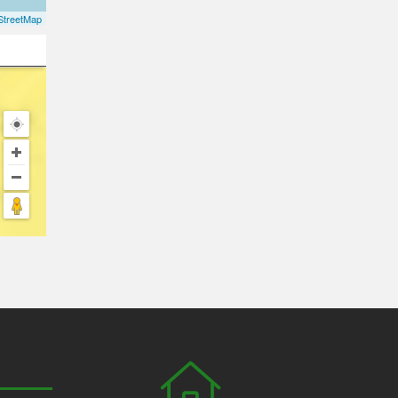
treetMap