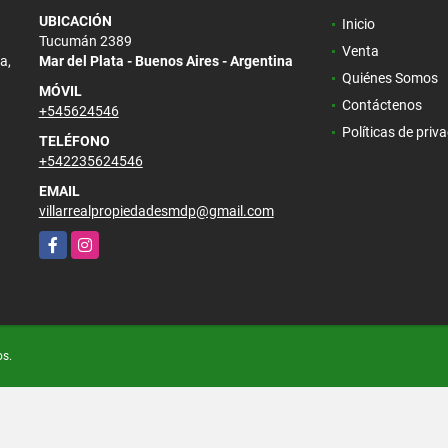
UBICACIÓN
Inicio
Tucumán 2389
Venta
a,
Mar del Plata - Buenos Aires - Argentina
Quiénes Somos
MÓVIL
Contáctenos
+545624546
Políticas de priv
TELÉFONO
+542235624546
EMAIL
villarrealpropiedadesmdp@gmail.com
Facebook
Instagram
os.