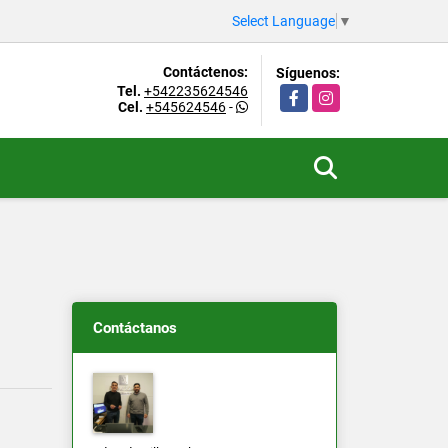
Select Language
▼
Contáctenos:
Síguenos:
Tel.
+542235624546
Facebook
Instagram
Cel.
+545624546
-
Contáctanos