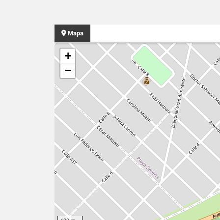
Mapa
+
−
100 m