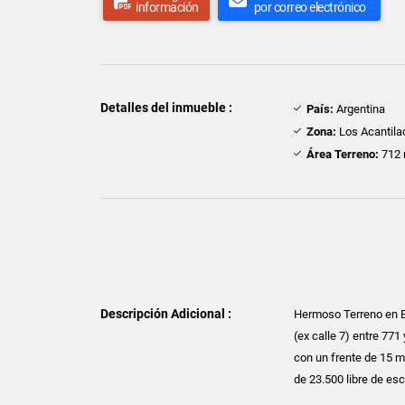
información
por correo electrónico
Detalles del inmueble :
País:
Argentina
Zona:
Los Acantila
Área Terreno:
712 
Descripción Adicional :
Hermoso Terreno en Ba
(ex calle 7) entre 77
con un frente de 15 me
de 23.500 libre de es