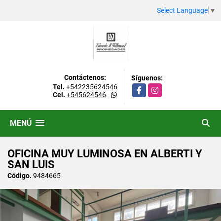
Select Language
▼
Contáctenos:
Síguenos:
Tel.
+542235624546
Facebook
Instagram
Cel.
+545624546
-
MENÚ
OFICINA MUY LUMINOSA EN ALBERTI Y
SAN LUIS
Código.
9484665