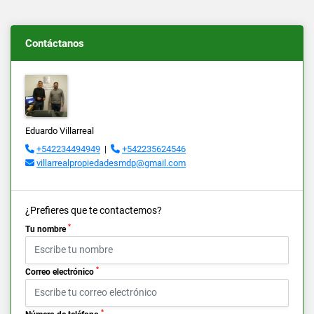
Contáctanos
Eduardo Villarreal
+542234494949
|
+542235624546
villarrealpropiedadesmdp@gmail.com
¿Prefieres que te contactemos?
*
Tu nombre
*
Correo electrónico
*