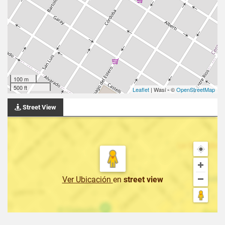
100 m
500 ft
Leaflet
| Wasi - ©
OpenStreetMap
Street View
Ver Ubicación
en
street view