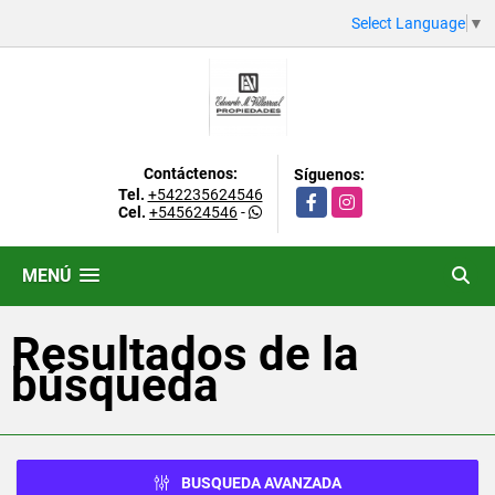
Select Language
▼
Contáctenos:
Síguenos:
Tel.
+542235624546
Facebook
Instagram
Cel.
+545624546
-
MENÚ
Resultados de la
búsqueda
BUSQUEDA AVANZADA