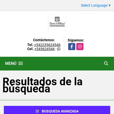
Select Language
▼
Contáctenos:
Síguenos:
Tel.
+542235624546
Facebook
Instagram
Cel.
+545624546
-
MENÚ
Resultados de la
búsqueda
BUSQUEDA AVANZADA