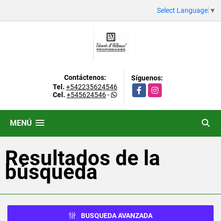
Select Language
▼
Contáctenos:
Síguenos:
Tel.
+542235624546
Facebook
Instagram
Cel.
+545624546
-
MENÚ
Resultados de la
búsqueda
BUSQUEDA AVANZADA